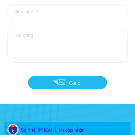
Gửi đi
Sở Y tế TPHCM | Tin cập nhật