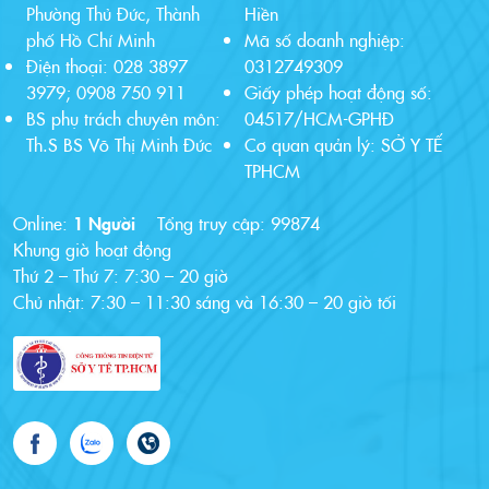
Phường Thủ Đức, Thành
Hiền
phố Hồ Chí Minh
Mã số doanh nghiệp:
Điện thoại: 028 3897
0312749309
3979; 0908 750 911
Giấy phép hoạt động số:
BS phụ trách chuyên môn:
04517/HCM-GPHĐ
Th.S BS Võ Thị Minh Đức
Cơ quan quản lý: SỞ Y TẾ
TPHCM
Online:
1 Người
Tổng truy cập:
99874
Khung giờ hoạt động
Thứ 2 – Thứ 7: 7:30 – 20 giờ
Chủ nhật: 7:30 – 11:30 sáng và 16:30 – 20 giờ tối