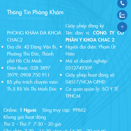
Thông Tin Phòng Khám
Giấy phép đăng ký
PHÒNG KHÁM ĐA KHOA
Tên đơn vị:
CÔNG TY CỔ
CHAC2
PHẦN Y KHOA CHAC 2
Địa chỉ: 42 Đặng Văn Bi,
Người đại diện: Phạm Út
Phường Thủ Đức, Thành
Hiền
phố Hồ Chí Minh
Mã số doanh nghiệp:
Điện thoại: 028 3897
0312749309
3979; 0908 750 911
Giấy phép hoạt động số:
BS phụ trách chuyên môn:
04517/HCM-GPHĐ
Th.S BS Võ Thị Minh Đức
Cơ quan quản lý: SỞ Y TẾ
TPHCM
Online:
1 Người
Tổng truy cập:
99862
Khung giờ hoạt động
Thứ 2 – Thứ 7: 7:30 – 20 giờ
Chủ nhật: 7:30 – 11:30 sáng và 16:30 – 20 giờ tối