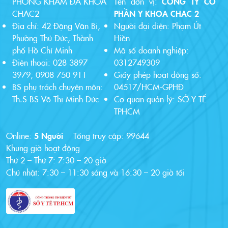
PHÒNG KHÁM ĐA KHOA
Tên đơn vị:
CÔNG TY CỔ
CHAC2
PHẦN Y KHOA CHAC 2
Địa chỉ: 42 Đặng Văn Bi,
Người đại diện: Phạm Út
Phường Thủ Đức, Thành
Hiền
phố Hồ Chí Minh
Mã số doanh nghiệp:
Điện thoại: 028 3897
0312749309
3979; 0908 750 911
Giấy phép hoạt động số:
BS phụ trách chuyên môn:
04517/HCM-GPHĐ
Th.S BS Võ Thị Minh Đức
Cơ quan quản lý: SỞ Y TẾ
TPHCM
Online:
5 Người
Tổng truy cập:
99644
Khung giờ hoạt động
Thứ 2 – Thứ 7: 7:30 – 20 giờ
Chủ nhật: 7:30 – 11:30 sáng và 16:30 – 20 giờ tối