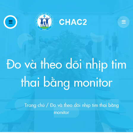
Đo và theo dõi nhịp tim
thai bằng monitor
Trang chủ
/
Đo và theo dõi nhịp tim thai bằng
monitor