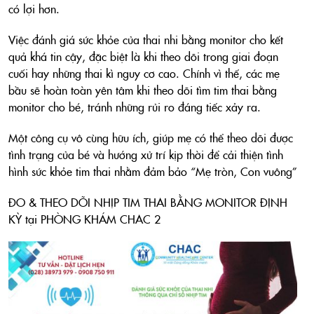
có lợi hơn.
Việc đánh giá sức khỏe của thai nhi bằng monitor cho kết
quả khá tin cậy, đặc biệt là khi theo dõi trong giai đoạn
cuối hay những thai kì nguy cơ cao. Chính vì thế, các mẹ
bầu sẽ hoàn toàn yên tâm khi theo dõi tìm tim thai bằng
monitor cho bé, tránh những rủi ro đáng tiếc xảy ra.
Một công cụ vô cùng hữu ích, giúp mẹ có thể theo dõi được
tình trạng của bé và hướng xử trí kịp thời để cải thiện tình
hình sức khỏe tim thai nhằm đảm bảo “Mẹ tròn, Con vuông”
ĐO & THEO DÕI NHỊP TIM THAI BẰNG MONITOR ĐỊNH
KỲ tại PHÒNG KHÁM CHAC 2