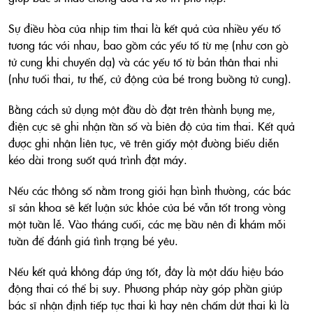
Sự điều hòa của nhịp tim thai là kết quả của nhiều yếu tố
tương tác với nhau, bao gồm các yếu tố từ mẹ (như cơn gò
tử cung khi chuyển dạ) và các yếu tố từ bản thân thai nhi
(như tuổi thai, tư thế, cử động của bé trong buồng tử cung).
Bằng cách sử dụng một đầu dò đặt trên thành bụng mẹ,
điện cực sẽ ghi nhận tần số và biên độ của tim thai. Kết quả
được ghi nhận liên tục, vẽ trên giấy một đường biểu diễn
kéo dài trong suốt quá trình đặt máy.
Nếu các thông số nằm trong giới hạn bình thường, các bác
sĩ sản khoa sẽ kết luận sức khỏe của bé vẫn tốt trong vòng
một tuần lễ. Vào tháng cuối, các mẹ bầu nên đi khám mỗi
tuần để đánh giá tình trạng bé yêu.
Nếu kết quả không đáp ứng tốt, đây là một dấu hiệu báo
động thai có thể bị suy. Phương pháp này góp phần giúp
bác sĩ nhận định tiếp tục thai kì hay nên chấm dứt thai kì là