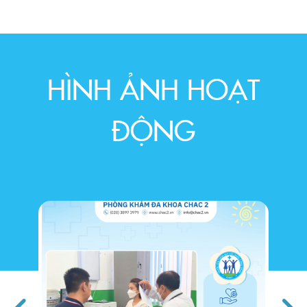
HÌNH ẢNH HOẠT
ĐỘNG