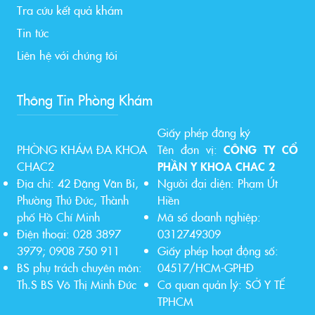
Tra cứu kết quả khám
Tin tức
Liên hệ với chúng tôi
Thông Tin Phòng Khám
Giấy phép đăng ký
PHÒNG KHÁM ĐA KHOA
Tên đơn vị:
CÔNG TY CỔ
CHAC2
PHẦN Y KHOA CHAC 2
Địa chỉ: 42 Đặng Văn Bi,
Người đại diện: Phạm Út
Phường Thủ Đức, Thành
Hiền
phố Hồ Chí Minh
Mã số doanh nghiệp:
Điện thoại: 028 3897
0312749309
3979; 0908 750 911
Giấy phép hoạt động số:
BS phụ trách chuyên môn:
04517/HCM-GPHĐ
Th.S BS Võ Thị Minh Đức
Cơ quan quản lý: SỞ Y TẾ
TPHCM