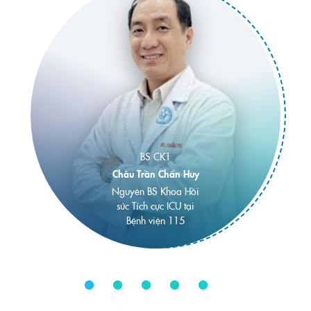
BS CK1
Châu Trần Chấn Huy
Nguyên BS Khoa Hồi
sức Tích cực ICU tại
Bệnh viện 115