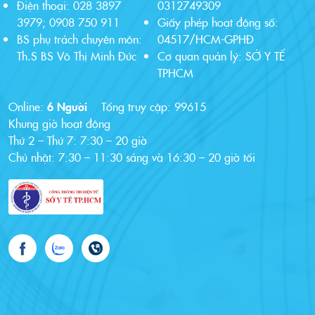
Điện thoại: 028 3897
0312749309
3979; 0908 750 911
Giấy phép hoạt động số:
BS phụ trách chuyên môn:
04517/HCM-GPHĐ
Th.S BS Võ Thị Minh Đức
Cơ quan quản lý: SỞ Y TẾ
TPHCM
Online:
6 Người
Tổng truy cập:
99615
Khung giờ hoạt động
Thứ 2 – Thứ 7: 7:30 – 20 giờ
Chủ nhật: 7:30 – 11:30 sáng và 16:30 – 20 giờ tối