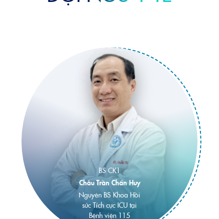
BS CK1
Châu Trần Chấn Huy
Nguyên BS Khoa Hồi
sức Tích cực ICU tại
Bệnh viện 115