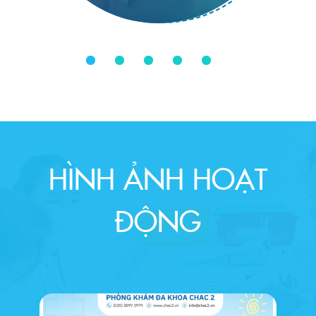
HÌNH ẢNH HOẠT
ĐỘNG