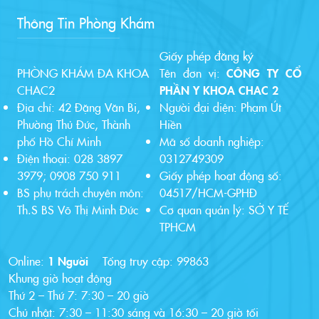
Thông Tin Phòng Khám
Giấy phép đăng ký
PHÒNG KHÁM ĐA KHOA
Tên đơn vị:
CÔNG TY CỔ
CHAC2
PHẦN Y KHOA CHAC 2
Địa chỉ: 42 Đặng Văn Bi,
Người đại diện: Phạm Út
Phường Thủ Đức, Thành
Hiền
phố Hồ Chí Minh
Mã số doanh nghiệp:
Điện thoại: 028 3897
0312749309
3979; 0908 750 911
Giấy phép hoạt động số:
BS phụ trách chuyên môn:
04517/HCM-GPHĐ
Th.S BS Võ Thị Minh Đức
Cơ quan quản lý: SỞ Y TẾ
TPHCM
Online:
1 Người
Tổng truy cập:
99863
Khung giờ hoạt động
Thứ 2 – Thứ 7: 7:30 – 20 giờ
Chủ nhật: 7:30 – 11:30 sáng và 16:30 – 20 giờ tối