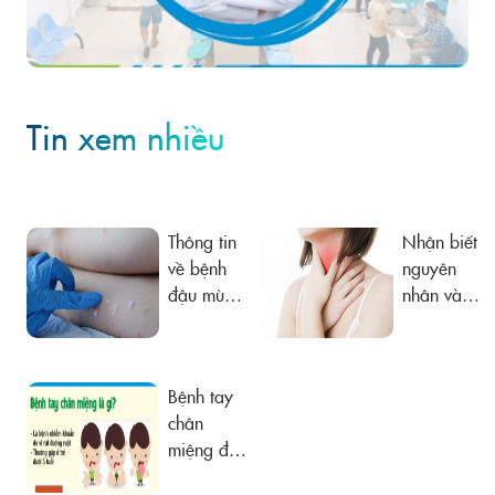
Tin xem nhiều
Thông tin
Nhận biết
về bệnh
nguyên
đậu mùa
nhân và
khỉ
đề phòng
viêm họng
kéo dài
Bệnh tay
chân
miệng đã
vào mùa